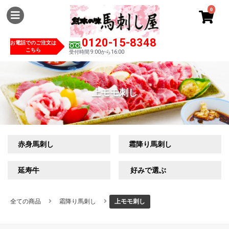
0
0120-15-8348
お電話でのご注文は
こちら
受付時間 9:00から16:00
上モモ刺し
赤身馬刺し
霜降り馬刺し
延寿牛
好みで選ぶ
全ての商品
霜降り馬刺し
上モモ刺し