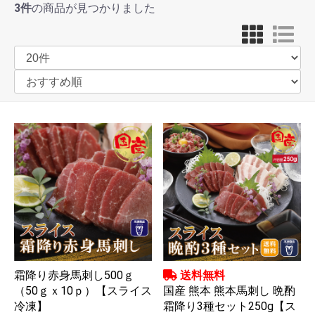
3件
の商品が見つかりました
霜降り赤身馬刺し500ｇ
送料無料
（50ｇｘ10ｐ）【スライス
国産 熊本 熊本馬刺し 晩酌
冷凍】
霜降り3種セット250g【ス