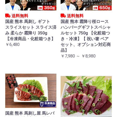
送料無料
送料無料
国産 熊本 馬刺し ギフト
国産 熊本 霜降り桜ロース
スライスセット スライス済
ハンバーグギフトスペシャ
み 柔らか 霜降り 350g
ルセット 750g 【化粧箱つ
【冷凍商品・化粧箱つき】
き・冷凍】【 祝い箸 ペア
￥6,480
セット、オプション対応商
品】
￥7,980 ～ ￥8,980
国産 熊本 馬刺し屋 馬レバ