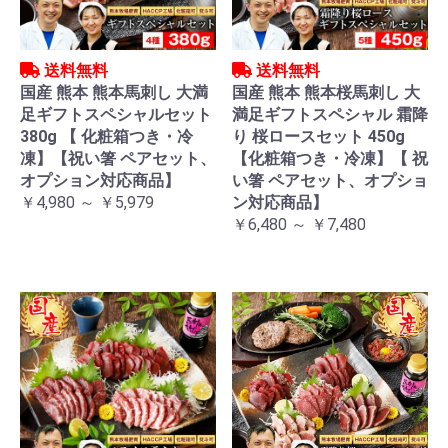
送料無料
送料無料
国産 熊本 熊本馬刺し 大満
国産 熊本 熊本桜馬刺し 大
足ギフトスペシャルセット
満足ギフトスペシャル 霜降
380g 【 化粧箱つき・冷
り 桜ロースセット 450g
凍】【祝い箸 ペアセット、
【化粧箱つき・冷凍】【 祝
オプション対応商品】
い箸 ペアセット、オプショ
￥4,980 ～ ￥5,979
ン対応商品】
￥6,480 ～ ￥7,480