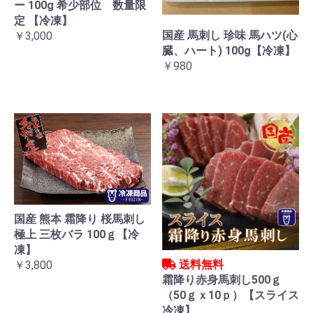
ー 100g 希少部位 数量限
定 【冷凍】
国産 馬刺し 珍味 馬ハツ(心
￥3,000
臓、ハート) 100g【冷凍】
￥980
国産 熊本 霜降り 桜馬刺し
極上 三枚バラ 100ｇ【冷
凍】
送料無料
￥3,800
霜降り赤身馬刺し500ｇ
（50ｇｘ10ｐ）【スライス
冷凍】