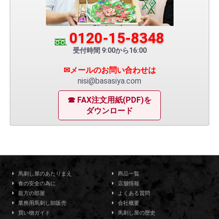
0120-15-8348
受付時間 9:00から16:00
✉メールのお問い合わせは
nisi@basasiya.com
☎ FAX注文用紙(PDF)を
ダウンロード
馬刺し屋のあたりまえ
商品一覧
食の安全の為に
店舗情報
親方の部屋
よくある質問
業務用馬刺し卸販売
会社概要
買い物ガイド
馬刺し屋の歴史