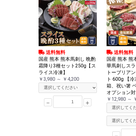
送料無料
送料無料
国産 熊本 熊本馬刺し 晩酌
国産 熊本 熊
霜降り3種セット250g【ス
華馬刺しスラ
ライス冷凍】
トーブリアン
￥3,980 ～ ￥4,200
ト 600g 【
箱、祝い箸 
オプション対
￥12,980 ～ 
－
＋
－