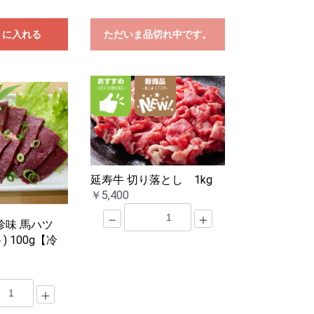
トに入れる
ただいま品切れ中です。
延寿牛 切り落とし 1kg
￥5,400
－
＋
珍味 馬ハツ
 100g【冷
＋