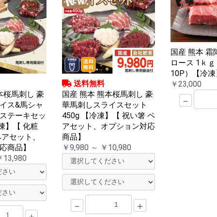
国産 熊本 霜
ロース 1ｋｇ
10P）【冷凍
送料無料
￥23,000
本桜馬刺し 豪
国産 熊本 熊本桜馬刺し 豪
－
イス&馬シャ
華馬刺しスライスセット
ステーキセッ
450g 【冷凍】【 祝い箸 ペ
冷凍】【 化粧
アセット、オプション対応
ペアセット、
商品】
応商品】
￥9,980 ～ ￥10,980
￥13,980
－
＋
＋