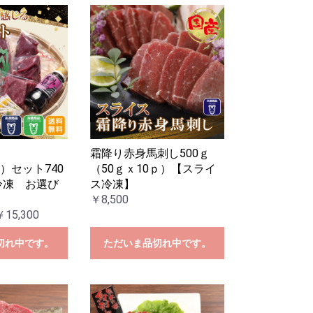
霜降り赤身馬刺し500ｇ
）セット740
（50ｇｘ10ｐ）【スライ
冷凍 お選び
ス冷凍】
￥8,500
￥15,300
切れ中です。
ただいま品切れ中です。