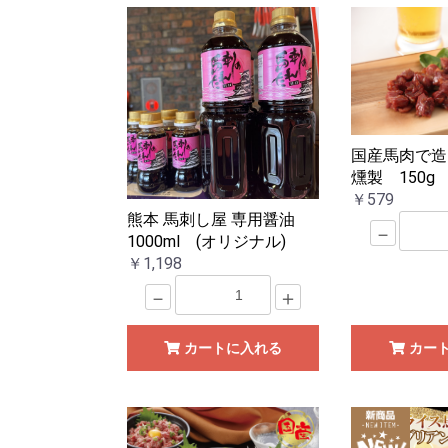
国産馬肉で造
燻製 150g
￥579
熊本 馬刺し屋 専用醤油
－
1000ml (オリジナル)
￥1,198
－
＋
カートに入れる
カー