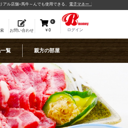
も使用できる、
電子マネー【Bmoney】
の運用開始！！
Bemoney
0
ログイン
￥0
索
お問い合わせ
品一覧
親方の部屋