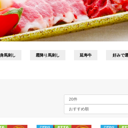
身馬刺し
霜降り馬刺し
延寿牛
好みで