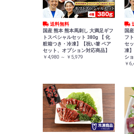
送料無料
国産 熊本 熊本馬刺し 大満足ギフ
国産
トスペシャルセット 380g 【 化
フト
粧箱つき・冷凍】【祝い箸 ペア
セッ
セット、オプション対応商品】
凍】
￥4,980 ～ ￥5,979
ショ
￥6,