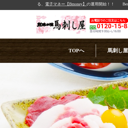
、
電子マネー【Bmoney】
の運用開始！！
Bemoneyポイント最大１
お電話でのご注文はこちら
0120-15-
受付時間 9:00から16:00
TOPへ
馬刺し屋