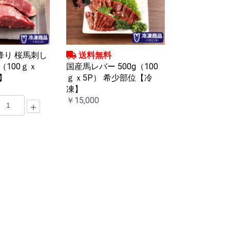
降り 桜馬刺し
送料無料
（100ｇｘ
国産馬レバー 500g（100
】
ｇｘ5P） 希少部位【冷
凍】
￥15,000
＋