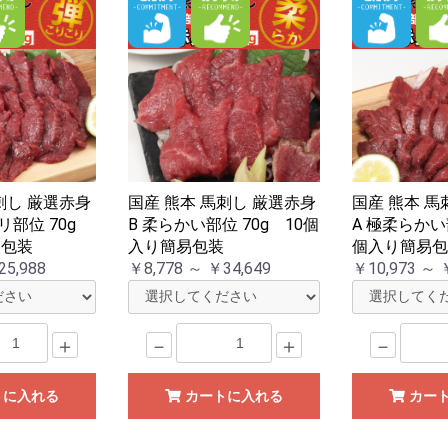
刺し 厳選赤身
国産 熊本 馬刺し 厳選赤身
国産 熊本 馬
リ部位 70g
B 柔らかい部位 70g 10個
A 極柔らかい部
易包装
入り簡易包装
個入り簡易
25,988
￥8,778 ～ ￥34,649
￥10,973 ～ 
＋
－
＋
－
トに入れる
カートに入れる
カー