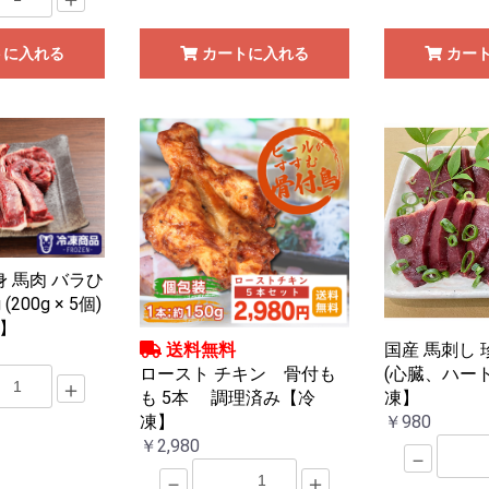
トに入れる
カートに入れる
カー
身 馬肉 バラひ
(200g × 5個)
】
送料無料
国産 馬刺し 
ロースト チキン 骨付も
(心臓、ハート)
＋
も 5本 調理済み【冷
凍】
凍】
￥980
￥2,980
－
－
＋