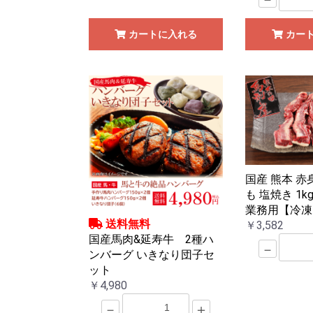
カートに入れる
カー
国産 熊本 赤
も 塩焼き 1kg 
業務用【冷凍
送料無料
￥3,582
国産馬肉&延寿牛 2種ハ
－
ンバーグ いきなり団子セ
ット
￥4,980
－
＋