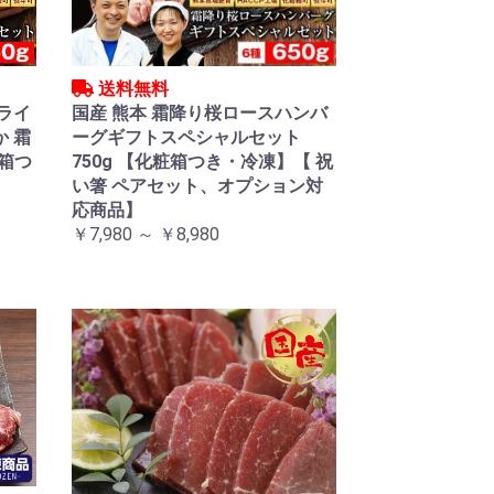
送料無料
スライ
国産 熊本 霜降り桜ロースハンバ
か 霜
ーグギフトスペシャルセット
粧箱つ
750g 【化粧箱つき・冷凍】【 祝
い箸 ペアセット、オプション対
応商品】
￥7,980 ～ ￥8,980