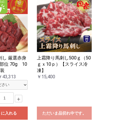
刺し 厳選赤身
上霜降り馬刺し500ｇ（50
位 70g 10
ｇｘ10ｐ）【スライス冷
包装
凍】
￥43,313
￥15,400
＋
トに入れる
ただいま品切れ中です。