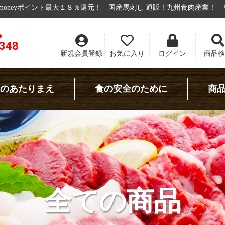
８％還元！
国産馬刺し 通販！九州食肉産業！
リアル店舗+馬牛～んで
8348
新規会員登録
お気に入り
ログイン
商品検
のあたりまえ
食の安全のために
商
全ての商品