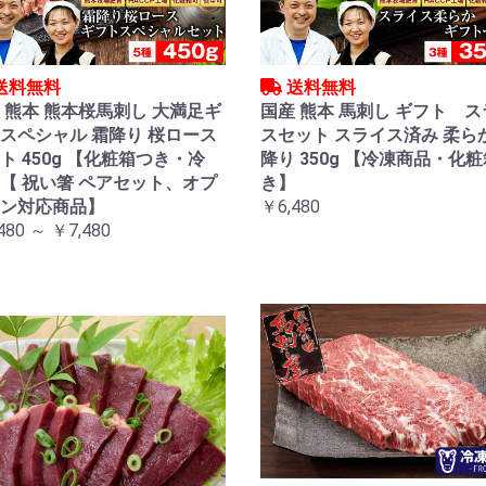
送料無料
送料無料
 熊本 熊本桜馬刺し 大満足ギ
国産 熊本 馬刺し ギフト 
スペシャル 霜降り 桜ロース
スセット スライス済み 柔ら
ト 450g 【化粧箱つき・冷
降り 350g 【冷凍商品・化
【 祝い箸 ペアセット、オプ
き】
ン対応商品】
￥6,480
480 ～ ￥7,480