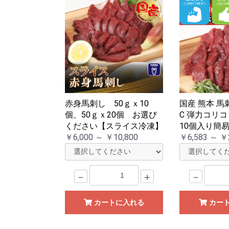
赤身馬刺し 50ｇｘ10
国産 熊本 馬
個、50ｇｘ20個 お選び
C 弾力コリコ
ください【スライス冷凍】
10個入り簡
￥6,000 ～ ￥10,800
￥6,583 ～ ￥
－
＋
－
カートに入れる
カー