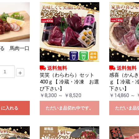
る 馬肉一口
送料無料
送料無料
＋
笑笑（わらわら）セット
感喜（かんき
400ｇ【 冷蔵・冷凍 お選
ｇ【 冷蔵・
び下さい】
下さい】
￥8,300 ～ ￥8,520
￥14,860 ～ 
トに入れる
ただいま品切れ中です。
ただいま品