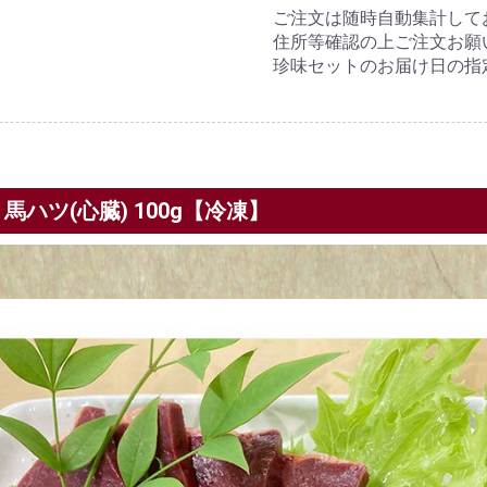
ご注文は随時自動集計して
住所等確認の上ご注文お願
珍味セットのお届け日の指
 馬ハツ(心臓) 100g【冷凍】