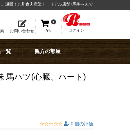
リアル店舗+馬牛～んでも使用できる、
電子マネー【Bmoney】
の運用開
0
ログイン
￥0
索
お問い合わせ
品一覧
親方の部屋
味 馬ハツ(心臓、ハート)
☆☆☆☆☆
0
個の評価