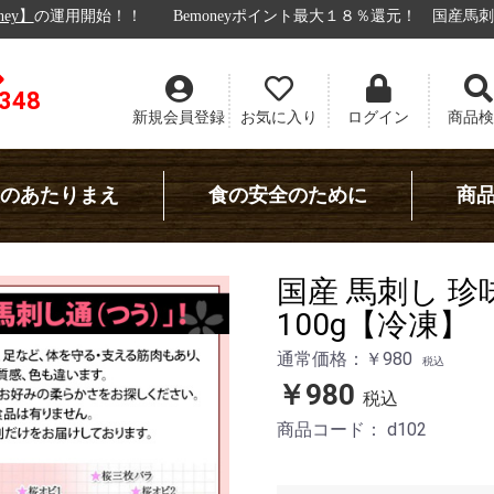
moneyポイント最大１８％還元！
国産馬刺し 通販！九州食肉産業！
8348
新規会員登録
お気に入り
ログイン
商品検
のあたりまえ
食の安全のために
商
国産 馬刺し 珍
100g【冷凍】
通常価格：￥980
税込
￥980
税込
商品コード：
d102