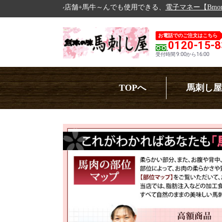
馬牛～んでも使用できる、
電子マネー【Bmoney】
の運用開始！！
Be
お電話でのご注文はこちら
0120-15-
受付時間 9:00から16:00
TOPへ
馬刺し屋