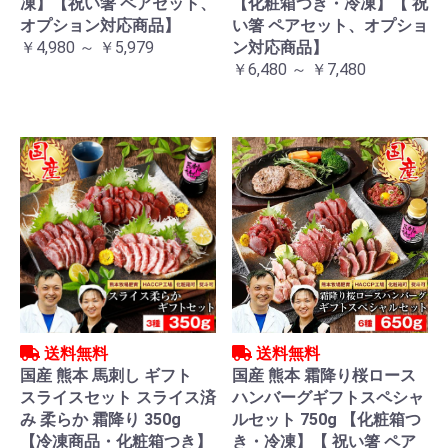
凍】【祝い箸 ペアセット、
【化粧箱つき・冷凍】【 祝
オプション対応商品】
い箸 ペアセット、オプショ
￥4,980 ～ ￥5,979
ン対応商品】
￥6,480 ～ ￥7,480
送料無料
送料無料
国産 熊本 馬刺し ギフト
国産 熊本 霜降り桜ロース
スライスセット スライス済
ハンバーグギフトスペシャ
み 柔らか 霜降り 350g
ルセット 750g 【化粧箱つ
【冷凍商品・化粧箱つき】
き・冷凍】【 祝い箸 ペア