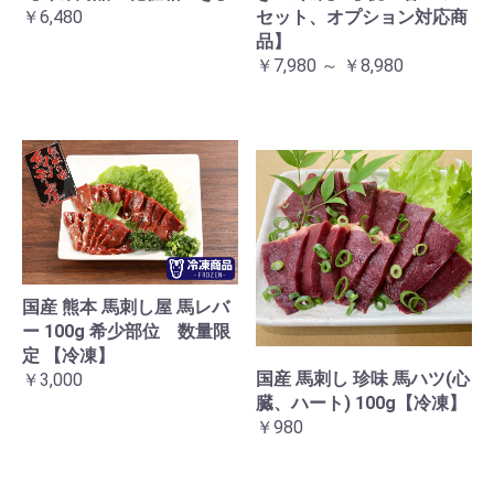
￥6,480
セット、オプション対応商
品】
￥7,980 ～ ￥8,980
国産 熊本 馬刺し屋 馬レバ
ー 100g 希少部位 数量限
定 【冷凍】
国産 馬刺し 珍味 馬ハツ(心
￥3,000
臓、ハート) 100g【冷凍】
￥980