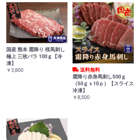
国産 熊本 霜降り 桜馬刺し
極上 三枚バラ 100ｇ【冷
凍】
送料無料
￥3,800
霜降り赤身馬刺し500ｇ
（50ｇｘ10ｐ）【スライス
冷凍】
￥8,500