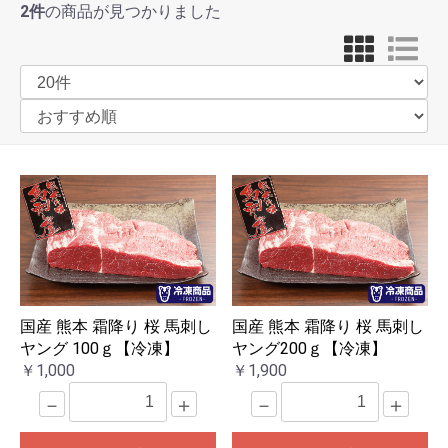
2件
の商品が見つかりました
国産 熊本 霜降り 桜 馬刺し
国産 熊本 霜降り 桜 馬刺し
ヤング 100ｇ【冷凍】
ヤング200ｇ【冷凍】
￥1,000
￥1,900
－
＋
－
＋