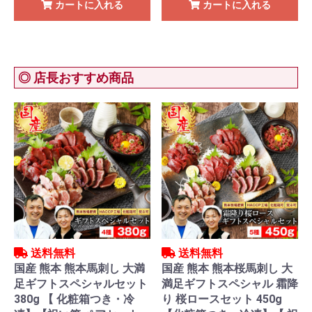
カートに入れる
カートに入れる
◎ 店長おすすめ商品
送料無料
送料無料
国産 熊本 熊本馬刺し 大満
国産 熊本 熊本桜馬刺し 大
足ギフトスペシャルセット
満足ギフトスペシャル 霜降
380g 【 化粧箱つき・冷
り 桜ロースセット 450g