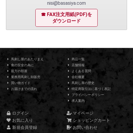
nisi@basasiya.com
☎ FAX注文用紙(PDF)を
ダウンロード
馬刺し屋のあたりまえ
商品一覧
食の安全の為に
店舗情報
親方の部屋
よくある質問
業務用馬刺し卸販売
会社概要
買い物ガイド
馬刺し屋の歴史
お届けまでの流れ
特定商取引法に基づく表記
プライバシーポリシー
求人案内
ログイン
マイページ
お気に入り
ショッピングカート
新規会員登録
お問い合わせ