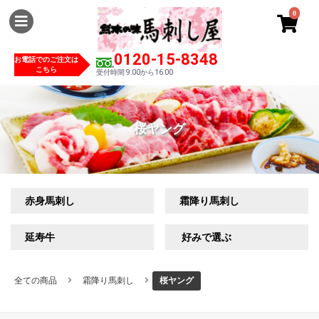
0
0120-15-8348
お電話でのご注文は
こちら
受付時間 9:00から16:00
桜ヤング
赤身馬刺し
霜降り馬刺し
延寿牛
好みで選ぶ
全ての商品
霜降り馬刺し
桜ヤング