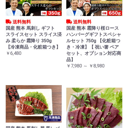
送料無料
送料無料
国産 熊本 馬刺し ギフト
国産 熊本 霜降り桜ロース
スライスセット スライス済
ハンバーグギフトスペシャ
み 柔らか 霜降り 350g
ルセット 750g 【化粧箱つ
【冷凍商品・化粧箱つき】
き・冷凍】【 祝い箸 ペア
￥6,480
セット、オプション対応商
品】
￥7,980 ～ ￥8,980