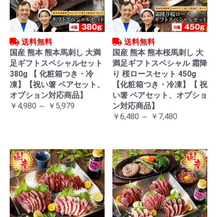
送料無料
送料無料
国産 熊本 熊本馬刺し 大満
国産 熊本 熊本桜馬刺し 大
足ギフトスペシャルセット
満足ギフトスペシャル 霜降
380g 【 化粧箱つき・冷
り 桜ロースセット 450g
凍】【祝い箸 ペアセット、
【化粧箱つき・冷凍】【 祝
オプション対応商品】
い箸 ペアセット、オプショ
￥4,980 ～ ￥5,979
ン対応商品】
￥6,480 ～ ￥7,480