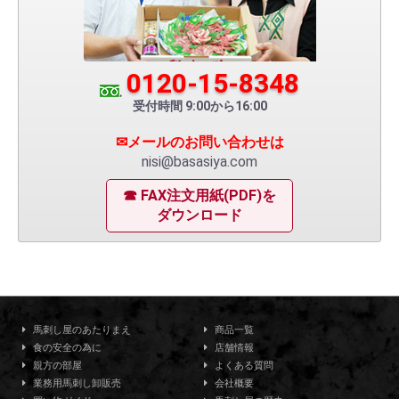
0120-15-8348
受付時間 9:00から16:00
✉メールのお問い合わせは
nisi@basasiya.com
☎ FAX注文用紙(PDF)を
ダウンロード
馬刺し屋のあたりまえ
商品一覧
食の安全の為に
店舗情報
親方の部屋
よくある質問
業務用馬刺し卸販売
会社概要