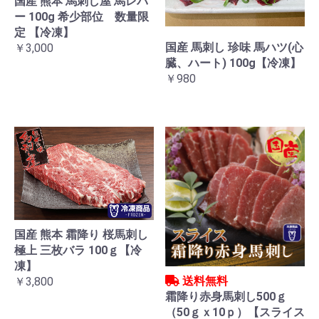
国産 熊本 馬刺し屋 馬レバ
ー 100g 希少部位 数量限
定 【冷凍】
国産 馬刺し 珍味 馬ハツ(心
￥3,000
臓、ハート) 100g【冷凍】
￥980
国産 熊本 霜降り 桜馬刺し
極上 三枚バラ 100ｇ【冷
凍】
送料無料
￥3,800
霜降り赤身馬刺し500ｇ
（50ｇｘ10ｐ）【スライス